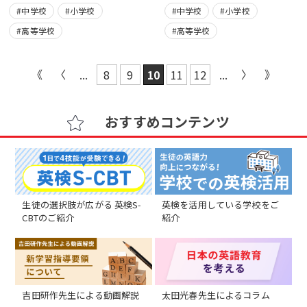
#中学校
#小学校
#中学校
#小学校
#高等学校
#高等学校
...
8
9
10
11
12
...
おすすめコンテンツ
生徒の選択肢が広がる 英検S-
英検を活用している学校をご
CBTのご紹介
紹介
吉田研作先生による動画解説
太田光春先生によるコラム