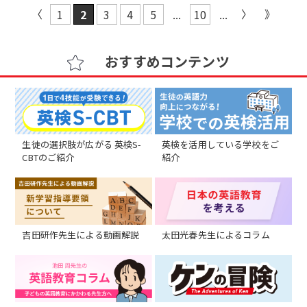
1
2
3
4
5
...
10
...
おすすめコンテンツ
生徒の選択肢が広がる 英検S-
英検を活用している学校をご
CBTのご紹介
紹介
吉田研作先生による動画解説
太田光春先生によるコラム