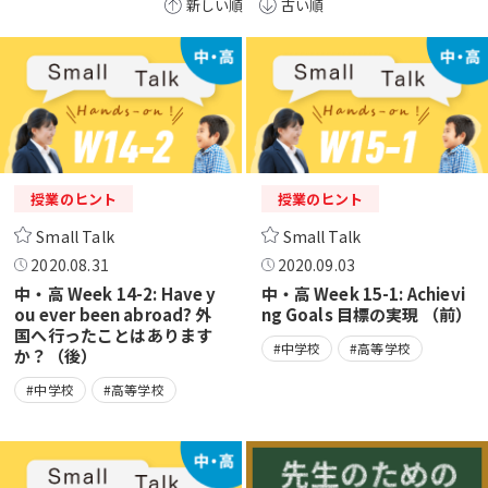
新しい順
古い順
授業のヒント
授業のヒント
Small Talk
Small Talk
2020.08.31
2020.09.03
中・高 Week 14-2: Have y
中・高 Week 15-1: Achievi
ou ever been abroad? 外
ng Goals 目標の実現 （前）
国へ行ったことはあります
#中学校
#高等学校
か？（後）
#中学校
#高等学校