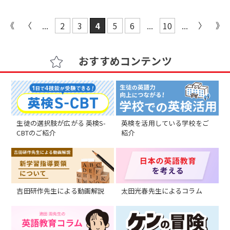
...
2
3
4
5
6
...
10
...
おすすめコンテンツ
生徒の選択肢が広がる 英検S-
英検を活用している学校をご
CBTのご紹介
紹介
吉田研作先生による動画解説
太田光春先生によるコラム