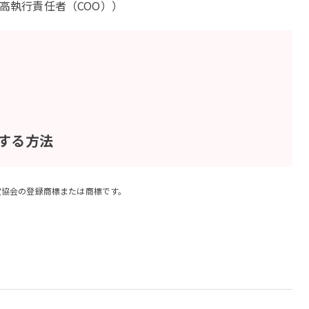
 最高執行責任者（COO））
する方法
定協会の登録商標または商標です。