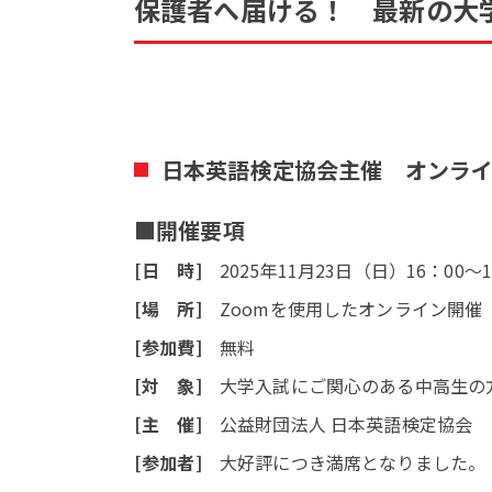
保護者へ届ける！ 最新の大
日本英語検定協会主催 オンラ
■開催要項
[日 時]
2025年11月23日（日）16：00〜1
[場 所]
Zoomを使用したオンライン開催
[参加費]
無料
[対 象]
大学入試にご関心のある中高生の
[主 催]
公益財団法人 日本英語検定協会
[参加者]
大好評につき満席となりました。