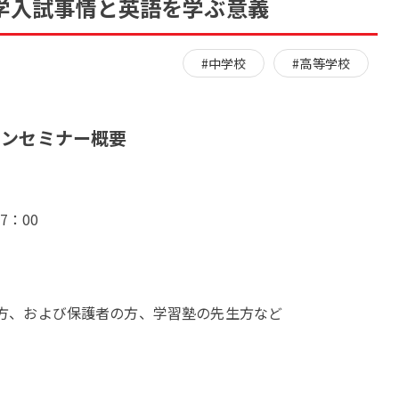
学入試事情と英語を学ぶ意義
#中学校
#高等学校
インセミナー概要
7：00
方、および保護者の方、学習塾の先生方など