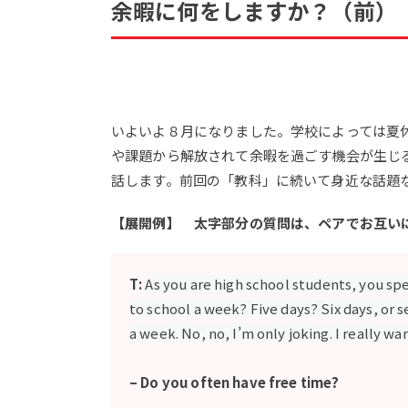
余暇に何をしますか？（前）
いよいよ８月になりました。学校によっては夏
や課題から解放されて余暇を過ごす機会が生じ
話します。前回の「教科」に続いて身近な話題
【展開例】 太字部分の質問は、ペアでお互い
T:
As you are high school students, you sp
to school a week? Five days? Six days, or s
a week. No, no, I’m only joking. I really w
– Do you often have free time?