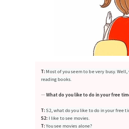
T:
Most of you seem to be very busy. Well,
reading books.
— What do you like to do in your free ti
T:
S2, what do you like to do in your free 
S2:
I like to see movies.
T:
You see movies alone?