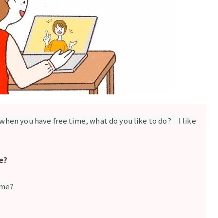
 when you have free time, what do you like to do? I like
me?
time?