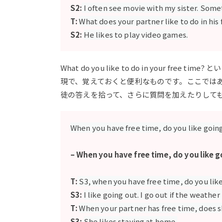
S2:
I often see movie with my sister. Some
T:
What does your partner like to do in his
S2:
He likes to play video games.
What do you like to do in your 
現で、覚えておくと便利なものです。ここでは
徒の答えを拾って、さらに質問を加えたりして
When you have free time, do you like goin
– When you have free time, do you like g
T:
S3, when you have free time, do you lik
S3:
I like going out. I go out if the weather 
T:
When your partner has free time, does s
S3:
She likes staying at home.