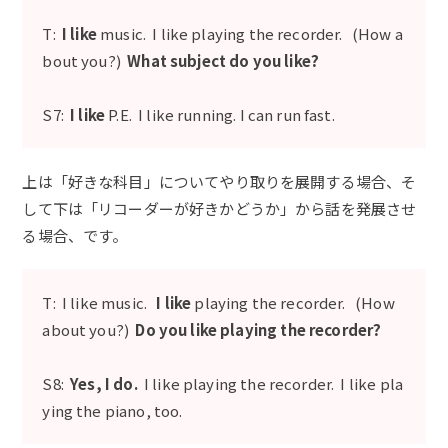
T:
I like
music. I like playing the recorder. (How a
bout you?)
What subject do you like?
S7:
I like
P.E. I like running. I can run fast.
上は「好きな科目」についてやり取りを展開する場合、そ
して下は「リコーダーが好きかどうか」から話を発展させ
る場合、です。
T: I like music.
I like
playing the recorder. (How
about you?)
Do you like playing the recorder?
S8:
Yes, I do.
I like playing the recorder. I like pla
ying the piano, too.