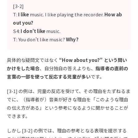
[3-2]
T:
I like
music. I like playing the recorder.
How ab
out you?
S4:
I don’t like
music.
T: You don’t like music?
Why?
具体的な疑問文ではなく
“How about you?” という問い
かけをした場合
、自分独自の答えよりも、
指導者の直前の
言葉の一部を使って反応する児童が多い
です。
[3-1] の例は、児童の反応を受けて、その理由をたずねるま
でに、（指導者が）音楽が好きな理由を「このような理由
の伝え方がある」という参考になるように聞かせることが
できます。
しかし [3-2] の例では、理由の参考となる表現を提示する