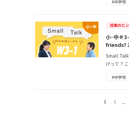
#中学校
授業のヒン
小･中＃3-1
frien
Small
けって？こ
#中学校
...