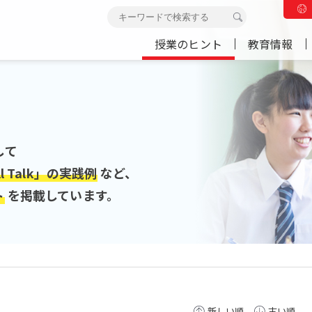
授業のヒント
教育情報
して
ll Talk」の実践例
など、
ト
を掲載しています。
新しい順
古い順