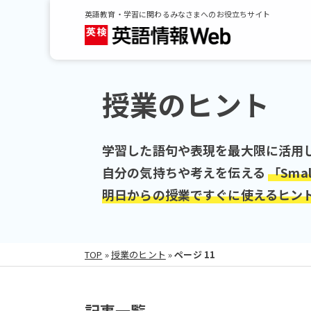
英語教育・学習に関わるみなさまへのお役立ちサイト
授業のヒント
学習した語句や表現を最大限に活用
自分の気持ちや考えを伝える
「Sma
明日からの授業ですぐに使えるヒン
TOP
»
授業のヒント
»
ページ 11
記事一覧