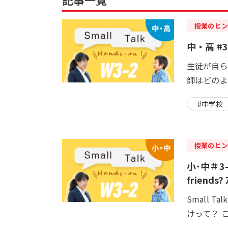
授業のヒン
中・高 #3
生徒が自ら
師はどのよ
#中学校
授業のヒン
小･中＃3-2
frien
Small
けって？ 