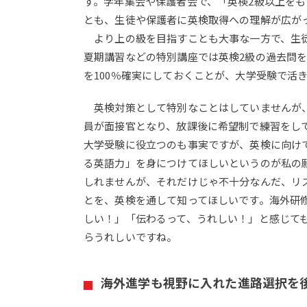
す。学年集会や保護者会で、「英検2級以上を
とも、生徒や保護者に英検取得への理解が広が
より上の級を目指すことも大事な一方で、生徒
夏期講習などの特別講座では英検2級の過去問を
を100％確実にしておくことが、大学受験で活
英検対策として特別なことはしていませんが、
員が面接官となり、放課後に希望制で練習をし
大学受験に役立つのも事実ですが、英検に向け
る英語力」を身につけてほしいというのが私の
しれませんが、それだけじゃ不十分なんだ、リ
とを、英検を通して知ってほしいです。海外研
しい！」「伝わるって、うれしい！」と感じて
らうれしいですね。
海外進学も視野に入れた進路選択を