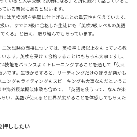
もっていると大学受験で武器になる」と折に触れて話しているこ
っている背景にあると思います。
には英検2級を完璧に仕上げることの重要性も伝えています。
扱い、すでに2級に合格した生徒にも「英検2級レベルの英語
きてくる」と伝え、取り組んでもらっています。
二次試験の面接については、英検準１級以上をもっている教
ています。英検を受けて合格することはもちろん大事ですし、
て4技能をバランスよくトレーニングすることを通して「使え
願いです。生徒からすると、リーディングだけのほうが楽かも
スニングもライティングもスピーキングも大事なんだというこ
修や海外授業擬似体験も含めて、「英語を使うって、なんか楽
もらい、英語が使えると世界が広がることを体感してもらえた
後押ししたい