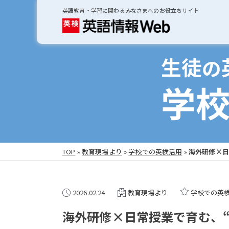
英語教育・学習に関わるみなさまへのお役立ちサイト
TOP
»
教育現場より
»
学校での英検活用
»
海外研修×日
2026.02.24
教育現場より
学校での英
海外研修×日常授業で育む、