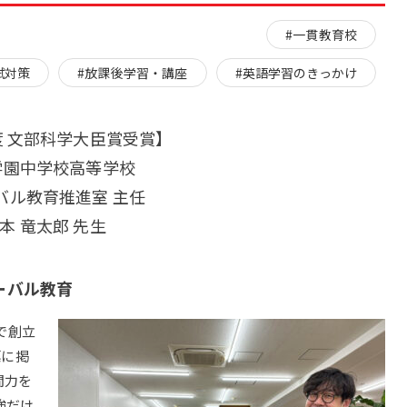
#一貫教育校
試対策
#放課後学習・講座
#英語学習のきっかけ
年度 文部科学大臣賞受賞】
学園中学校高等学校
バル教育推進室 主任
本 竜太郎 先生
ーバル教育
で創立
標に掲
間力を
強だけ