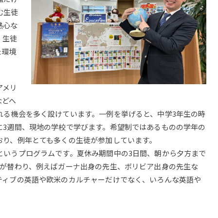
む生徒
熱心な
、生徒
た環境
アメリ
などへ
れる機会を多く設けています。一例を挙げると、中学3年生の時
に3週間、現地の学校で学びます。希望制ではあるものの学年の
おり、例年とても多くの生徒が参加しています。
いうプログラムです。夏休み期間中の3日間、朝から夕方まで
生が替わり、例えばガーナ出身の先生、ボリビア出身の先生な
ティブの英語や欧米のカルチャーだけでなく、いろんな英語や