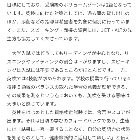
目標にしており、受験級のボリュームゾーンは2級となって
います。英検に向けた対策としては、過去問の貸し出しの
ほか、添削などの指導は希望者を対象に個別に行っていま
す。また、スピーキング・面接の練習には、JET・ALTの先
生方も協力してくださっています。
大学入試ではどうしてもリーディングが中心となり、リ
スニングやライティングの割合は下がりますし、スピーキ
ングは入試には不要であるところがほとんどです。一方、
英検では4技能が求められます。学校の授業で行っている4
技能５領域のバランスの取れた学習の意義が理解できる、
その成果を測るという点においても、英検を受ける意味は
大きいと感じています。
英検をはじめとした資格検定試験では、合否やスコアが
出ます。それは日頃の学びのフィードバックであり、生徒
には「結果に一喜一憂することなく、自分の英語力の状態
を知るものとして、健康診断的に活用してほしい」と伝え