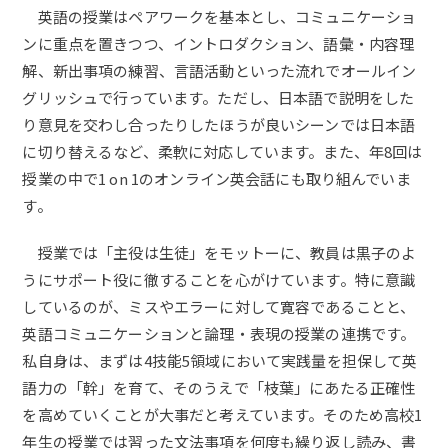
英語の授業はペアワークを基本とし、コミュニケーショ
ンに重点を置きつつ、イントロダクション、語彙・内容理
解、新出事項の練習、言語活動といった流れでオールイン
グリッシュで行っています。ただし、日本語で説明をした
り意見を交わし合ったりしたほうが良いシーンでは日本語
に切り替えるなど、柔軟に対応しています。また、年8回は
授業の中で1 on 1のオンライン英会話にも取り組んでいま
す。
授業では「主役は生徒」をモットーに、教員は黒子のよ
うにサポート役に徹することを心がけています。特に意識
しているのが、ミスやエラーに対して寛容であることと、
英語コミュニケーションと論理・表現の授業の連携です。
私自身は、まずは4技能5領域において実践量を担保して英
語力の「幹」を育て、そのうえで「枝葉」にあたる正確性
を高めていくことが大事だと考えています。そのため高校1
年生の授業では習った文法事項を何度も繰り返し読み、書