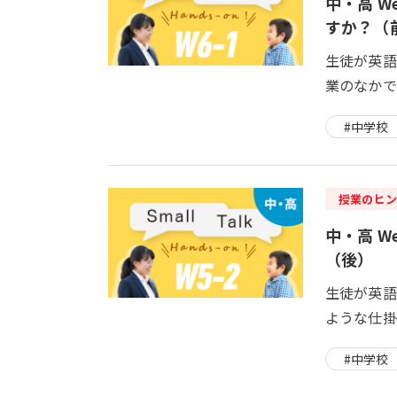
中・高 Wee
すか？（
生徒が英語
業のなかで
#中学校
授業のヒン
中・高 Week
（後）
生徒が英語
ような仕掛
#中学校