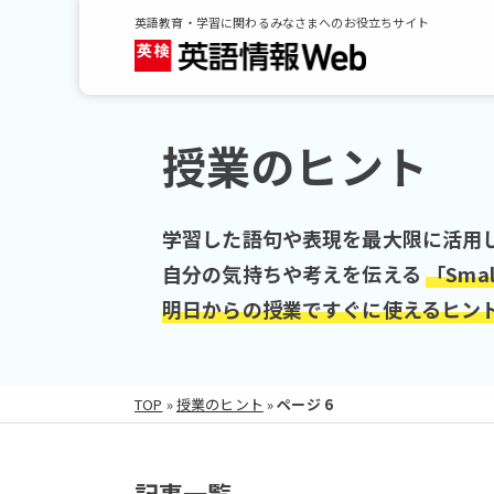
英語教育・学習に関わるみなさまへのお役立ちサイト
授業のヒント
学習した語句や表現を最大限に活用
自分の気持ちや考えを伝える
「Sma
明日からの授業ですぐに使えるヒン
TOP
»
授業のヒント
»
ページ 6
記事一覧