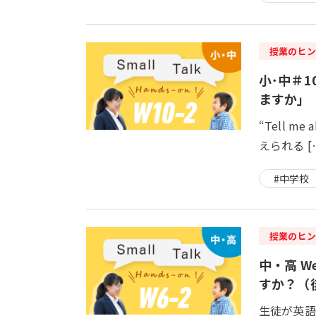
授業のヒン
小･中＃10
ますか」
“Tell m
えられる [
#中学校
授業のヒン
中・高 Wee
すか？（
生徒が英語