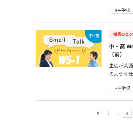
#中学校
授業のヒン
中・高 Week
（前）
生徒が英語
のような仕
#中学校
...
4