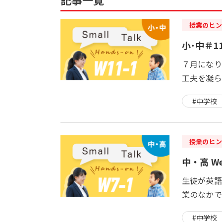
授業のヒン
小･中＃11
７月になり
工夫を凝らし
#中学校
授業のヒン
中・高 We
生徒が英語
業のなかで
#中学校