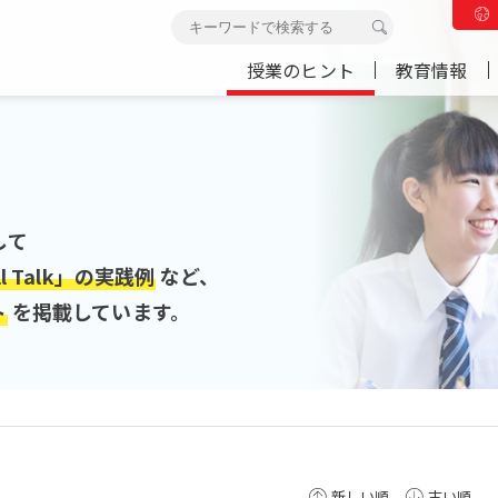
授業のヒント
教育情報
して
ll Talk」の実践例
など、
ト
を掲載しています。
新しい順
古い順