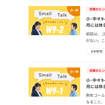
授業のヒン
小･中＃9-2
月には休
前回は、ゴ
がない」こ
#中学校
授業のヒン
小･中＃9-1
月には休
例年ゴール
なること、