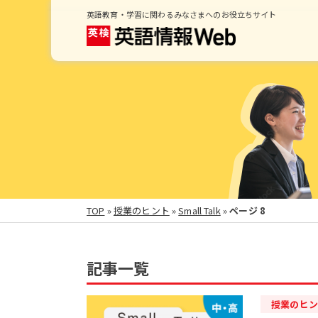
英語教育・学習に関わるみなさまへのお役立ちサイト
TOP
»
授業のヒント
»
Small Talk
»
ページ 8
記事一覧
授業のヒン