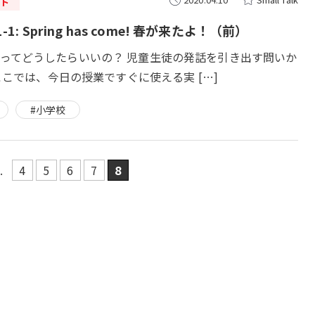
ト
1-1: Spring has come! 春が来たよ！（前）
 Talkってどうしたらいいの？ 児童生徒の発話を引き出す問いか
ここでは、今日の授業ですぐに使える実 […]
#小学校
..
4
5
6
7
8