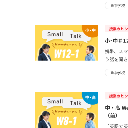
#中学校
授業のヒン
小･中＃12
携帯、スマ
う話を聞き
#中学校
授業のヒン
中・高 Wee
（前）
「英語で英