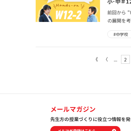
小･中＃12
前回から “W
の展開を考
#中学校
...
2
メールマガジン
先生方の授業づくりに役立つ
情報を発
メルマガ登録はこちら