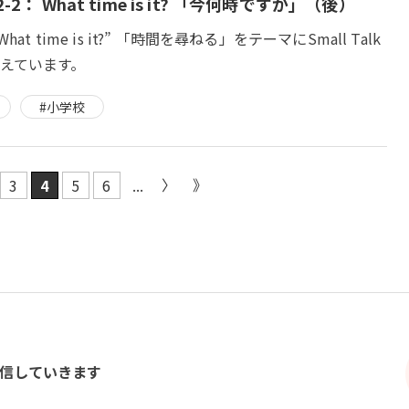
-2： What time is it? 「今何時ですか」（後）
hat time is it?” 「時間を尋ねる」をテーマにSmall Talk
えています。
#小学校
3
4
5
6
...
信していきます