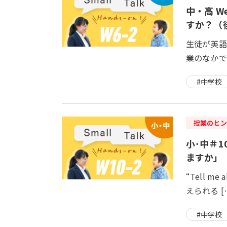
中・高 Wee
すか？（
生徒が英語
業のなかで
#中学校
授業のヒン
小･中＃10
ますか」
“Tell m
えられる [
#中学校